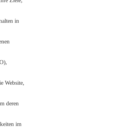
hre Ziele,
alten in
enen
O),
ie Website,
um deren
keiten im