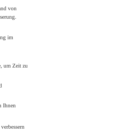
and von
serung.
ung im
e, um Zeit zu
d
n Ihnen
d verbessern