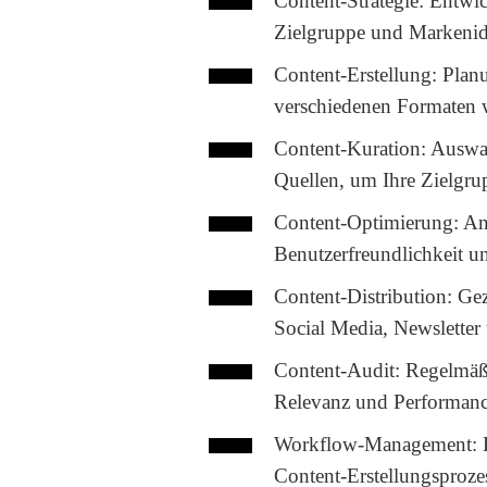
Content-Strategie:
Entwick
Zielgruppe und Markenide
Content-Erstellung:
Planu
verschiedenen Formaten w
Content-Kuration:
Auswah
Quellen, um Ihre Zielgrup
Content-Optimierung:
Anp
Benutzerfreundlichkeit 
Content-Distribution:
Gezi
Social Media, Newsletter 
Content-Audit:
Regelmäßi
Relevanz und Performanc
Workflow-Management:
E
Content-Erstellungsproze